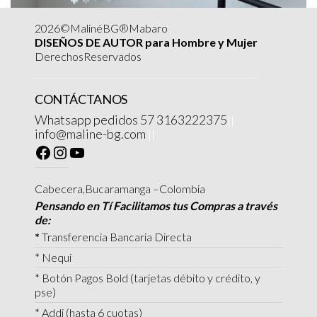
2026©MalinéBG®Mabaro
DISEÑOS DE AUTOR para Hombre y Mujer
DerechosReservados
CONTÁCTANOS
Whatsapp pedidos 57 3163222375
||
info@maline-bg.com
||
Cabecera,Bucaramanga –Colombia
Pensando en Tí Facilitamos tus Compras a través
de:
*
Transferencia Bancaria Directa
* Nequi
* Botón Pagos Bold (tarjetas débito y crédito, y
pse)
* Addi (hasta 6 cuotas)