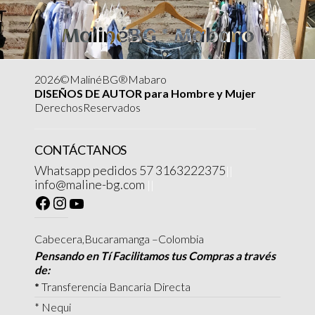
MalinéBG ® Mabaro
2026©MalinéBG®Mabaro
DISEÑOS DE AUTOR para Hombre y Mujer
DerechosReservados
CONTÁCTANOS
Whatsapp pedidos 57 3163222375
||
info@maline-bg.com
||
Cabecera,Bucaramanga –Colombia
Pensando en Tí Facilitamos tus Compras a través
de:
*
Transferencia Bancaria Directa
* Nequi