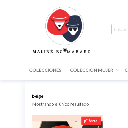
Ropa de
MALINÉ-
diseño de
BG ®
autor para
COLECCIONES
COLECCION MUJER
C
hombre y
MABARO
mujer.
"Moda más
Arte…
Estilo que
trasciende"
beige
Mostrando el único resultado
¡Oferta!