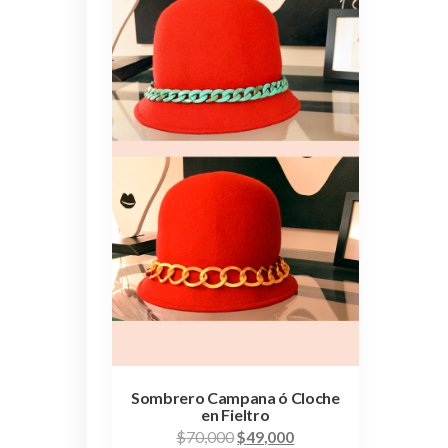
Sombrero Campana ó Cloche
en Fieltro
$
70,000
$
49,000