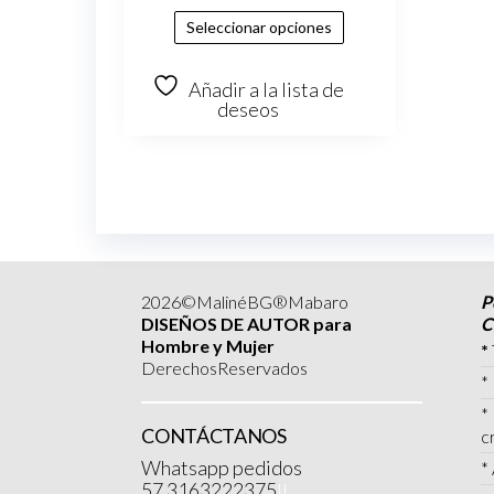
Seleccionar opciones
Añadir a la lista de
deseos
2026©MalinéBG®Mabaro
P
DISEÑOS DE AUTOR para
C
Hombre y Mujer
*
DerechosReservados
*
*
CONTÁCTANOS
c
Whatsapp pedidos
*
57 3163222375
||