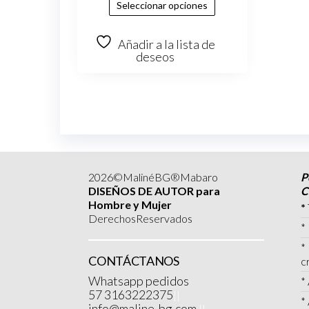
Seleccionar opciones
Añadir a la lista de
deseos
2026©MalinéBG®Mabaro
P
DISEÑOS DE AUTOR para
C
Hombre y Mujer
*
DerechosReservados
*
*
CONTÁCTANOS
c
Whatsapp pedidos
*
57 3163222375
||
*
info@maline-bg.com
||