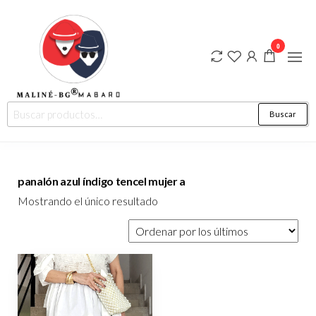
0
Ropa de
MALINÉ-
Buscar
diseño de
BG ®
autor para
hombre y
MABARO
mujer.
"Moda más
Arte…
panalón azul índigo tencel mujer a
Estilo que
trasciende"
Mostrando el único resultado