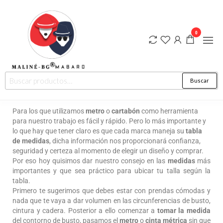
0
Ropa de
MALINÉ-
Buscar
diseño de
BG ®
autor para
hombre y
MABARO
mujer.
Para los que utilizamos
metro
o
cartabón
como herramienta
"Moda más
para nuestro trabajo es fácil y rápido. Pero lo más importante y
Arte…
Estilo que
lo que hay que tener claro es que cada marca maneja su
tabla
trasciende"
de medidas
, dicha información nos proporcionará confianza,
seguridad y certeza al momento de elegir un diseño y comprar.
Por eso hoy quisimos dar nuestro consejo en las
medidas
más
importantes y que sea práctico para ubicar tu talla según la
tabla.
Primero te sugerimos que debes estar con prendas cómodas y
nada que te vaya a dar volumen en las circunferencias de busto,
cintura y cadera. Posterior a ello comenzar a
tomar la medida
del contorno de busto, pasamos el
metro
o
cinta métrica
sin que