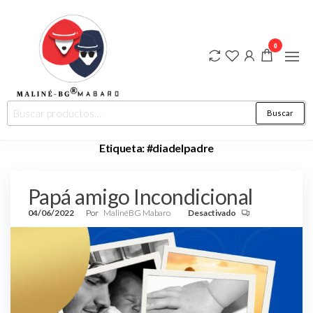
0
Ropa de
MALINÉ-
Buscar
diseño de
BG ®
autor para
hombre y
MABARO
Etiqueta:
#diadelpadre
mujer.
"Moda más
Arte…
Estilo que
Papá amigo Incondicional
trasciende"
04/06/2022
Por
MalinéBG Mabaro
Desactivado