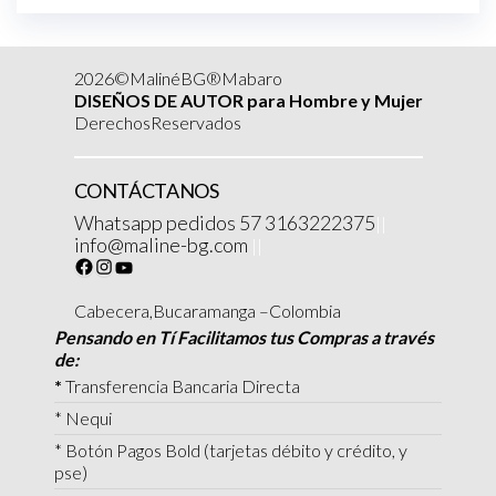
2026©MalinéBG®Mabaro
DISEÑOS DE AUTOR para Hombre y Mujer
DerechosReservados
CONTÁCTANOS
Whatsapp pedidos 57 3163222375
||
info@maline-bg.com
||
Cabecera,Bucaramanga –Colombia
Pensando en Tí Facilitamos tus Compras a través
de:
*
Transferencia Bancaria Directa
* Nequi
* Botón Pagos Bold (tarjetas débito y crédito, y
pse)